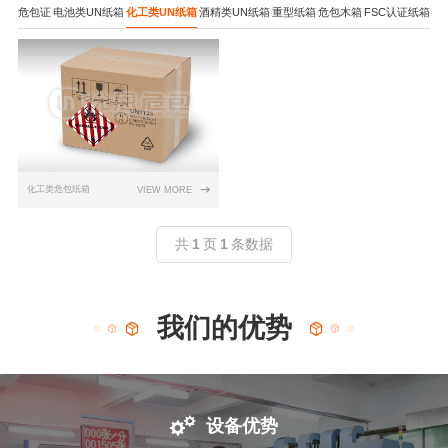
危包证
电池类UN纸箱
化工类UN纸箱
酒精类UN纸箱
重型纸箱
危包木箱
FSC认证纸箱
化工类危包纸箱
VIEW MORE
共
1
页
1
条数据
我们的优势
设备优势