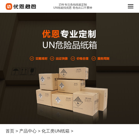
15年专注危包纸箱定制
UN纸箱找优恩 危包出口不费神
首页
>
产品中心
>
化工类UN纸箱
>