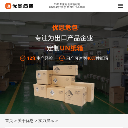
15年专注危包纸箱定制
UN纸箱找优恩 危包出口不费神
首页
>
关于优恩
>
实力展示
>