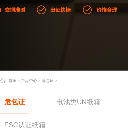
首页
>
产品中心
>
危包证
>
危包证
电池类UN纸箱
FSC认证纸箱