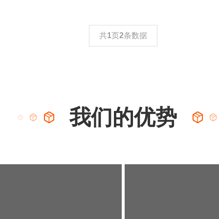
共
1
页
2
条数据
我们的优势