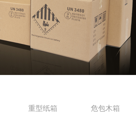
重型纸箱
危包木箱