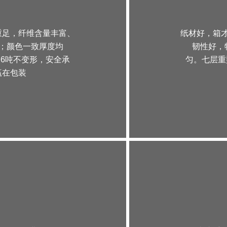
重足，纤维含量丰富、
纸材好，箱
；颜色一致厚度均
韧性好，
.6吨不变形，安全承
匀。七层重
赢在包装