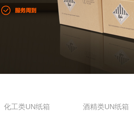
化工类UN纸箱
酒精类UN纸箱