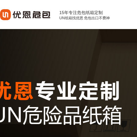
15年专注危包纸箱定制
UN纸箱找优恩 危包出口不费神