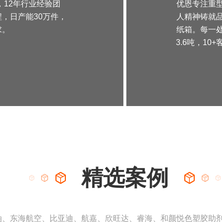
，12年行业经验团
优恩专注重
，日产能30万件，
人精神铸就
求。
纸箱。每一
3.6吨，1
精选案例
油、东海航空、比亚迪、航嘉、欣旺达、睿海、和颜悦色塑胶助