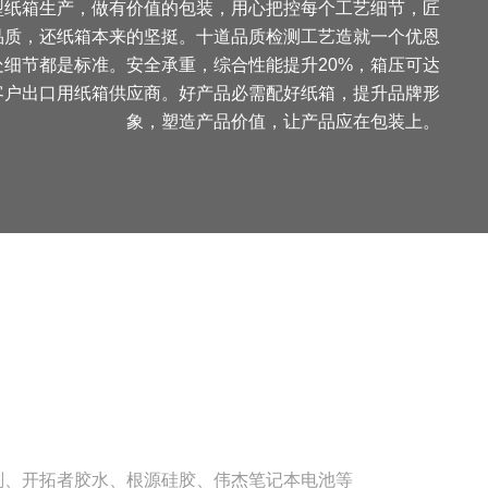
型纸箱生产，做有价值的包装，用心把控每个工艺细节，匠
品质，还纸箱本来的坚挺。十道品质检测工艺造就一个优恩
处细节都是标准。安全承重，综合性能提升20%，箱压可达
0+客户出口用纸箱供应商。好产品必需配好纸箱，提升品牌形
象，塑造产品价值，让产品应在包装上。
剂、开拓者胶水、根源硅胶、伟杰笔记本电池等