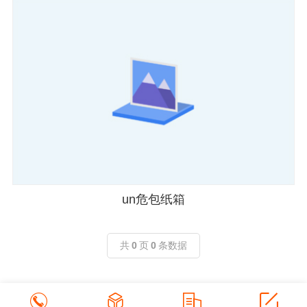
un危包纸箱
共
0
页
0
条数据