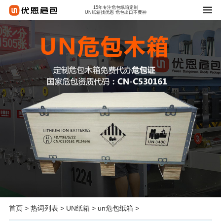
15年专注危包纸箱定制
UN纸箱找优恩 危包出口不费神
首页
>
热词列表
>
UN纸箱
>
un危包纸箱
>