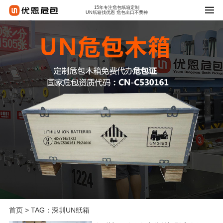
15年专注危包纸箱定制
UN纸箱找优恩 危包出口不费神
首页
> TAG：深圳UN纸箱