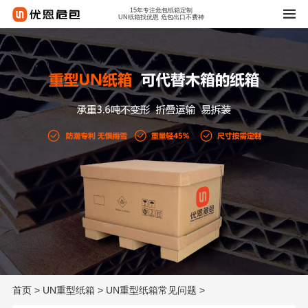
15年专注危包纸箱定制
UN纸箱找优恩 危包出口不费神
首页
>
UN重型纸箱
>
UN重型纸箱常见问题
>